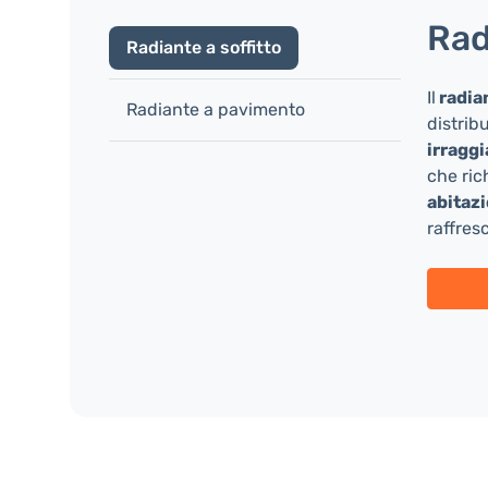
Rad
Radiante a soffitto
Il
radian
Radiante a pavimento
distrib
irragg
che ric
abitaz
raffres