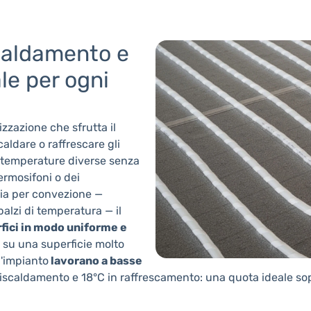
scaldamento e
le per ogni
zzazione che sfrutta il
caldare o raffrescare gli
a temperature diverse senza
ermosifoni o dei
aria per convezione —
balzi di temperatura — il
rfici in modo uniforme e
 su una superficie molto
'impianto
lavorano a basse
riscaldamento e 18°C in raffrescamento: una quota ideale s