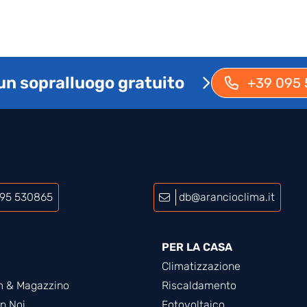
un sopralluogo gratuito
+39 095
95 530865
db@arancioclima.it
PER LA CASA
Climatizzazione
 & Magazzino
Riscaldamento
n Noi
Fotovoltaico